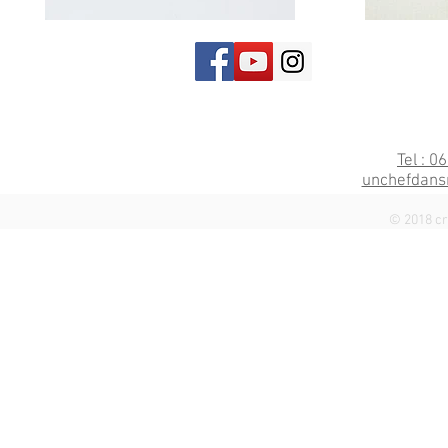
Tel : 0
unchefdans
© 2018 cr