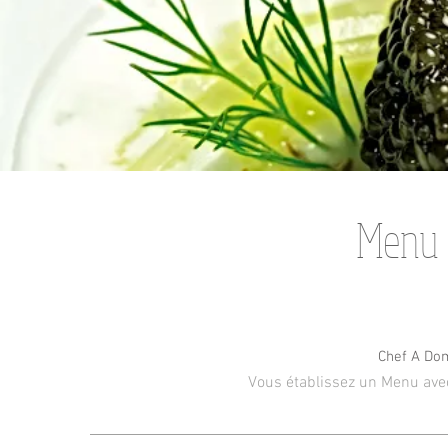
Menu 
Chef A Dom
Vous établissez un Menu avec